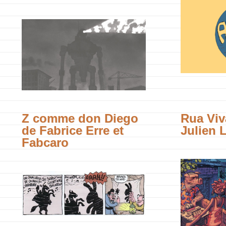
Z comme don Diego
Rua Viv
de Fabrice Erre et
Julien L
Fabcaro