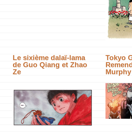
Le sixième dalaï-lama
Tokyo G
de Guo Qiang et Zhao
Remend
Ze
Murphy