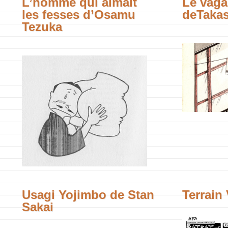
L’homme qui aimait
Le vag
les fesses d’Osamu
deTakas
Tezuka
Usagi Yojimbo de Stan
Terrain
Sakai