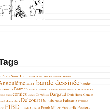
Tags
6 Pieds Sous Terre
Aama
album
Andreas
Andreas Martens
bande dessinée
Angoulême
bandes
Atrabile
Batman
dessinées
Batman : Année Un
Benoit Peeters
Blutch
Christophe Blain
comics
Dargaud
Cornélius
Dark Horse Comics
omic books
Comix
Delcourt
Dupuis
Fabcaro
ehess
Fabrice
avid Mazzucchelli
FIBD
Frederik Peeters
Frank Miller
rre
Fluide Glacial