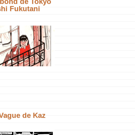
abond de Tokyo
hi Fukutani
 Vague de Kaz