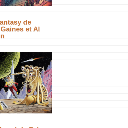
antasy de
 Gaines et Al
in