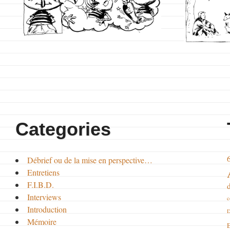
Categories
Débrief ou de la mise en perspective…
Entretiens
F.I.B.D.
Interviews
c
Introduction
D
Mémoire
E