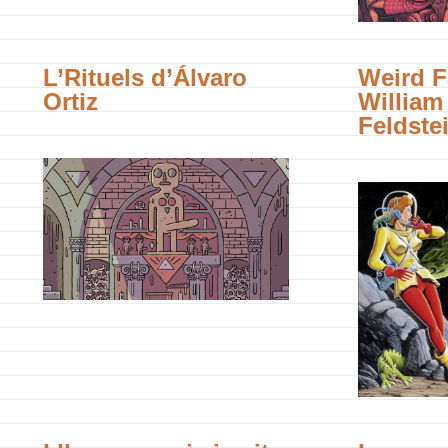
L’Rituels d’
Á
lvaro
Weird F
Ortiz
William
Feldste