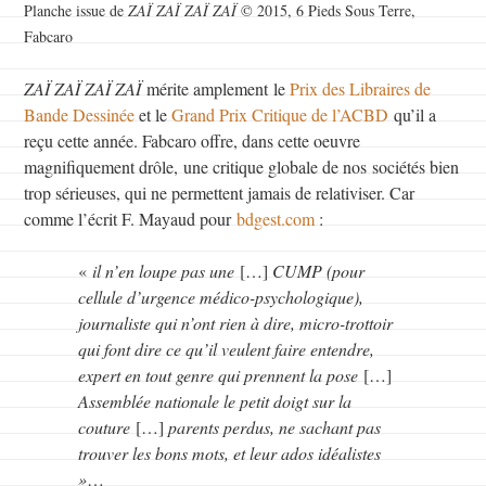
Planche issue de
ZAÏ ZAÏ ZAÏ ZAÏ
© 2015, 6 Pieds Sous Terre,
Fabcaro
ZAÏ ZAÏ ZAÏ ZAÏ
mérite amplement le
Prix des Libraires de
Bande Dessinée
et le
Grand Prix Critique de l’ACBD
qu’il a
reçu cette année. Fabcaro offre, dans cette oeuvre
magnifiquement drôle, une critique globale de nos sociétés bien
trop sérieuses, qui ne permettent jamais de relativiser. Car
comme l’écrit F. Mayaud pour
bdgest.com
:
«
il n’en loupe pas une
[…]
CUMP (pour
cellule d’urgence médico-psychologique),
journaliste qui n’ont rien à dire, micro-trottoir
qui font dire ce qu’il veulent faire entendre,
expert en tout genre qui prennent la pose
[…]
Assemblée nationale le petit doigt sur la
couture
[…]
parents perdus, ne sachant pas
trouver les bons mots, et leur ados idéalistes
»
…