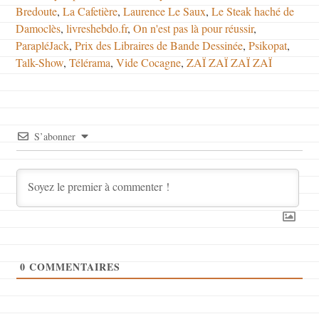
Bredoute
,
La Cafetière
,
Laurence Le Saux
,
Le Steak haché de
Damoclès
,
livreshebdo.fr
,
On n'est pas là pour réussir
,
ParapléJack
,
Prix des Libraires de Bande Dessinée
,
Psikopat
,
Talk-Show
,
Télérama
,
Vide Cocagne
,
ZAÏ ZAÏ ZAÏ ZAÏ
S’abonner
0
COMMENTAIRES