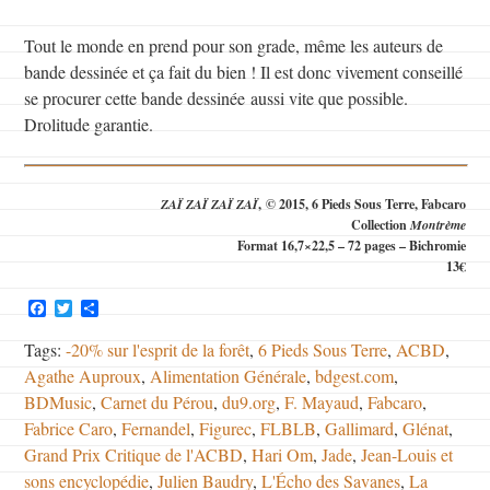
Tout le monde en prend pour son grade, même les auteurs de
bande dessinée et ça fait du bien ! Il est donc vivement conseillé
se procurer cette bande dessinée aussi vite que possible.
Drolitude garantie.
ZAÏ ZAÏ ZAÏ ZAÏ
, © 2015, 6 Pieds Sous Terre, Fabcaro
Collection
Montrème
Format 16,7×22,5 – 72 pages – Bichromie
13€
Facebook
Twitter
Partager
Tags:
-20% sur l'esprit de la forêt
,
6 Pieds Sous Terre
,
ACBD
,
Agathe Auproux
,
Alimentation Générale
,
bdgest.com
,
BDMusic
,
Carnet du Pérou
,
du9.org
,
F. Mayaud
,
Fabcaro
,
Fabrice Caro
,
Fernandel
,
Figurec
,
FLBLB
,
Gallimard
,
Glénat
,
Grand Prix Critique de l'ACBD
,
Hari Om
,
Jade
,
Jean-Louis et
sons encyclopédie
,
Julien Baudry
,
L'Écho des Savanes
,
La