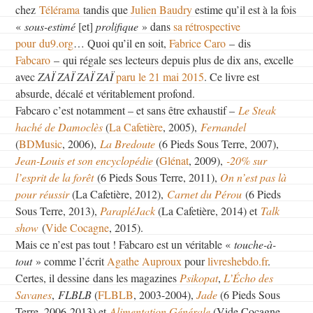
chez
Télérama
tandis que
Julien Baudry
estime qu’il est à la fois
«
sous-estimé
[et]
prolifique
» dans
sa rétrospective
pour du9.org
… Quoi qu’il en soit,
Fabrice Caro
– dis
Fabcaro
– qui régale ses lecteurs depuis plus de dix ans, excelle
avec
ZAÏ ZAÏ ZAÏ ZAÏ
paru le 21 mai 2015
. Ce livre est
absurde, décalé et véritablement profond.
Fabcaro c’est notamment – et sans être exhaustif –
Le Steak
haché de Damoclès
(
La Cafetière
, 2005),
Fernandel
(
BDMusic
, 2006),
La Bredoute
(6 Pieds Sous Terre, 2007),
Jean-Louis et son encyclopédie
(
Glénat
, 2009),
-20% sur
l’esprit de la forêt
(6 Pieds Sous Terre, 2011),
On n’est pas là
pour réussir
(La Cafetière, 2012),
Carnet du Pérou
(6 Pieds
Sous Terre, 2013),
ParapléJack
(La Cafetière, 2014) et
Talk
show
(
Vide Cocagne
, 2015).
Mais ce n’est pas tout ! Fabcaro est un véritable «
touche-à-
tout
» comme l’écrit
Agathe Auproux
pour
livreshebdo.fr
.
Certes, il dessine dans les magazines
Psikopat
,
L’Écho des
Savanes
,
FLBLB
(
FLBLB
, 2003-2004),
Jade
(6 Pieds Sous
Terre, 2006-2013) et
Alimentation Générale
(Vide Cocagne,