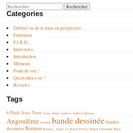
Rechercher :
Categories
Débrief ou de la mise en perspective…
Entretiens
F.I.B.D.
Interviews
Introduction
Mémoire
Point de vue !
Qu'en-dira-t-on ?
Reviews
Tags
6 Pieds Sous Terre
Aama
album
Andreas
Andreas Martens
bande dessinée
Angoulême
bandes
Atrabile
Batman
dessinées
Batman : Année Un
Benoit Peeters
Blutch
Christophe Blain