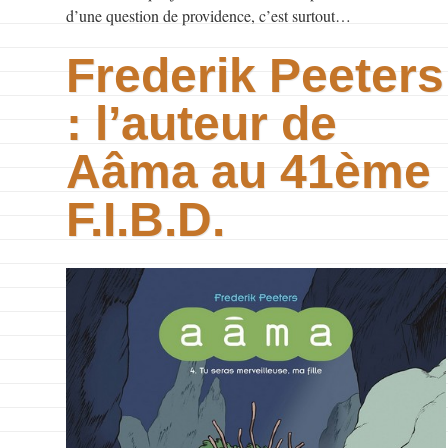
d’une question de providence, c’est surtout…
Frederik Peeters
: l’auteur de
Aâma au 41ème
F.I.B.D.