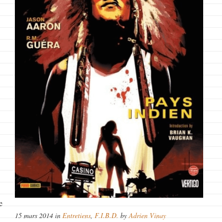
e
15 mars 2014 in
Entretiens
,
F.I.B.D.
by
Adrien Vinay