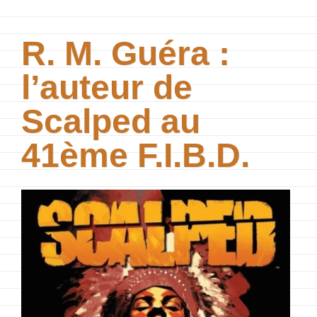
R. M. Guéra :
l’auteur de
Scalped au
41ème F.I.B.D.