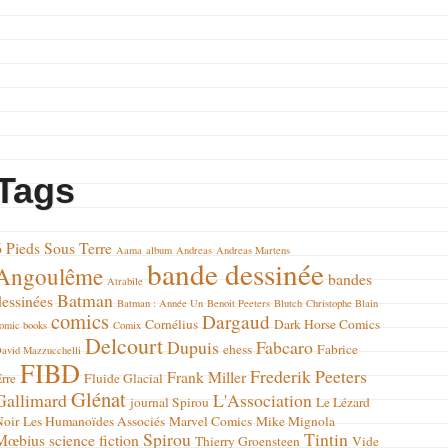
Tags
6 Pieds Sous Terre
Aama
album
Andreas
Andreas Martens
bande dessinée
Angoulême
bandes
Atrabile
Batman
dessinées
Batman : Année Un
Benoit Peeters
Blutch
Christophe Blain
comics
Dargaud
Cornélius
Dark Horse Comics
omic books
Comix
Delcourt
Dupuis
Fabcaro
ehess
Fabrice
avid Mazzucchelli
FIBD
Frederik Peeters
Frank Miller
rre
Fluide Glacial
Glénat
Gallimard
L'Association
journal Spirou
Le Lézard
Noir
Les Humanoïdes Associés
Marvel Comics
Mike Mignola
Spirou
Tintin
Mœbius
science fiction
Thierry Groensteen
Vide