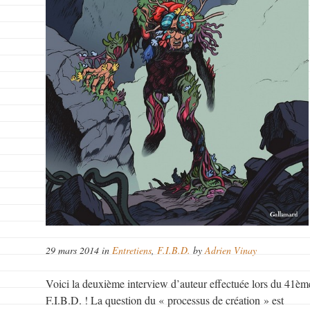
29 mars 2014 in
Entretiens
,
F.I.B.D.
by
Adrien Vinay
Voici la deuxième interview d’auteur effectuée lors du 41èm
F.I.B.D. ! La question du « processus de création » est