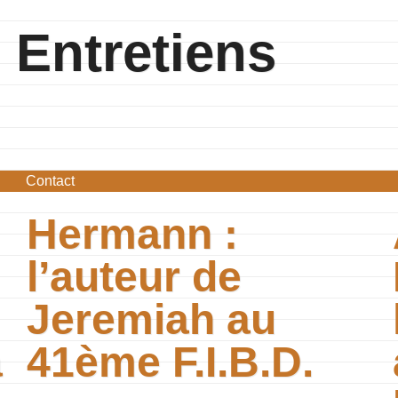
Entretiens
Contact
Hermann :
l’auteur de
Jeremiah au
a
41ème F.I.B.D.