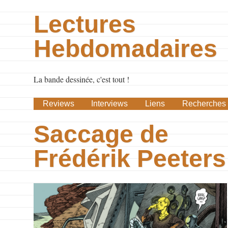
Lectures
Hebdomadaires
La bande dessinée, c'est tout !
Reviews
Interviews
Liens
Recherches
Saccage de
Frédérik Peeters