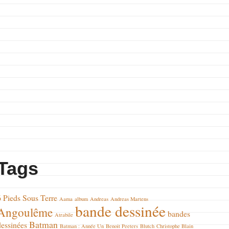
Tags
6 Pieds Sous Terre
Aama
album
Andreas
Andreas Martens
bande dessinée
Angoulême
bandes
Atrabile
Batman
dessinées
Batman : Année Un
Benoit Peeters
Blutch
Christophe Blain