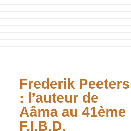
Frederik Peeters
: l’auteur de
Aâma au 41ème
F.I.B.D.