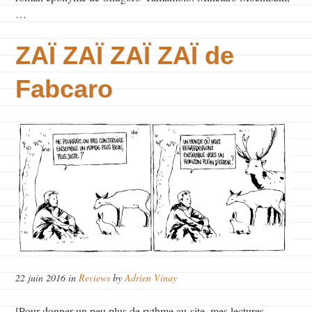
…
ZAÏ ZAÏ ZAÏ ZAÏ de
Fabcaro
22 juin 2016 in
Reviews
by
Adrien Vinay
[Pour donner un peu plus de rythme au site, mes lectures