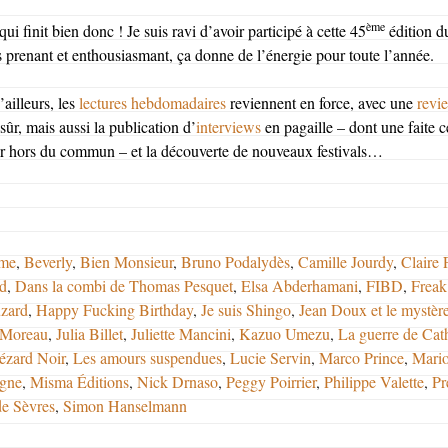
ème
qui finit bien donc ! Je suis ravi d’avoir participé à cette 45
édition du
s prenant et enthousiasmant, ça donne de l’énergie pour toute l’année.
ailleurs, les
lectures hebdomadaires
reviennent en force, avec une
revi
ûr, mais aussi la publication d’
interviews
en pagaille – dont une faite c
r hors du commun – et la découverte de nouveaux festivals…
ager
me
,
Beverly
,
Bien Monsieur
,
Bruno Podalydès
,
Camille Jourdy
,
Claire 
d
,
Dans la combi de Thomas Pesquet
,
Elsa Abderhamani
,
FIBD
,
Freak
zard
,
Happy Fucking Birthday
,
Je suis Shingo
,
Jean Doux et le mystère
 Moreau
,
Julia Billet
,
Juliette Mancini
,
Kazuo Umezu
,
La guerre de Cat
ézard Noir
,
Les amours suspendues
,
Lucie Servin
,
Marco Prince
,
Mario
gne
,
Misma Éditions
,
Nick Drnaso
,
Peggy Poirrier
,
Philippe Valette
,
Pr
e Sèvres
,
Simon Hanselmann