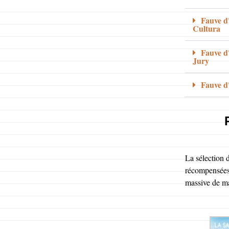
Fauve d
Cultura
Fauve d
Jury
Fauve d
La sélection d
récompensées 
massive de ma