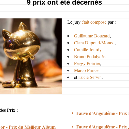
9 prix ont été décernés
Le jury
était composé
par :
Guillaume Bouzard
,
Clara Dupond-Monod
,
Camille Jourdy
,
Bruno Podalydès
,
Peggy Poirrier
,
Marco Prince
,
et
Lucie Servin
.
 des Prix :
Fauve d'Angoulême - Prix 
Fauve d'Angoulême - Prix 
'or - Prix du Meilleur Album