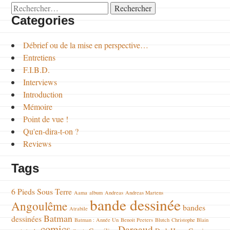
Rechercher :
Categories
Débrief ou de la mise en perspective…
Entretiens
F.I.B.D.
Interviews
Introduction
Mémoire
Point de vue !
Qu'en-dira-t-on ?
Reviews
Tags
6 Pieds Sous Terre
Aama
album
Andreas
Andreas Martens
bande dessinée
Angoulême
bandes
Atrabile
Batman
dessinées
Batman : Année Un
Benoit Peeters
Blutch
Christophe Blain
comics
Dargaud