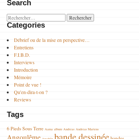
Search
Rechercher :
Categories
Débrief ou de la mise en perspective…
Entretiens
F.I.B.D.
Interviews
Introduction
Mémoire
Point de vue !
Qu'en-dira-t-on ?
Reviews
Tags
6 Pieds Sous Terre
Aama
album
Andreas
Andreas Martens
bande dessinée
Angoulême
bandes
Atrabile