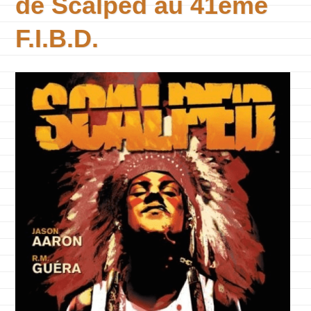
de Scalped au 41ème
F.I.B.D.