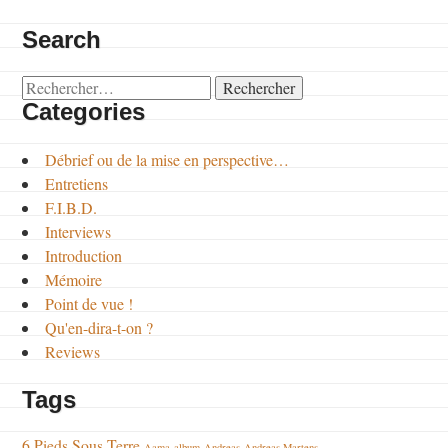
Search
Rechercher :
Categories
Débrief ou de la mise en perspective…
Entretiens
F.I.B.D.
Interviews
Introduction
Mémoire
Point de vue !
Qu'en-dira-t-on ?
Reviews
Tags
6 Pieds Sous Terre
Aama
album
Andreas
Andreas Martens