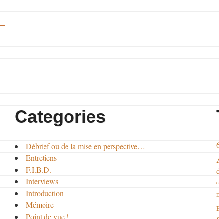
Categories
Débrief ou de la mise en perspective…
Entretiens
F.I.B.D.
Interviews
c
Introduction
D
Mémoire
E
Point de vue !