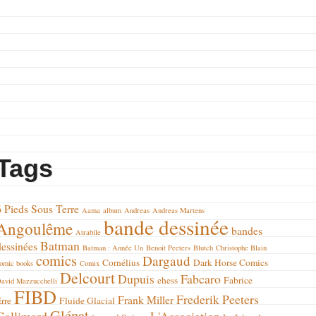
Tags
6 Pieds Sous Terre
Aama
album
Andreas
Andreas Martens
bande dessinée
Angoulême
bandes
Atrabile
Batman
dessinées
Batman : Année Un
Benoit Peeters
Blutch
Christophe Blain
comics
Dargaud
Cornélius
Dark Horse Comics
omic books
Comix
Delcourt
Dupuis
Fabcaro
ehess
Fabrice
avid Mazzucchelli
FIBD
Frederik Peeters
Frank Miller
rre
Fluide Glacial
Glénat