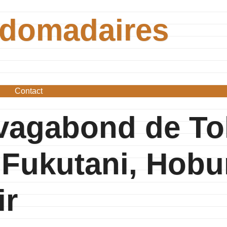
bdomadaires
Contact
vagabond de To
 Fukutani, Hobu
ir