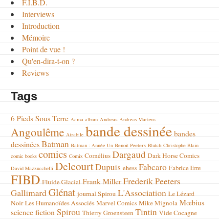
F.I.B.D.
Interviews
Introduction
Mémoire
Point de vue !
Qu'en-dira-t-on ?
Reviews
Tags
6 Pieds Sous Terre
Aama
album
Andreas
Andreas Martens
bande dessinée
Angoulême
bandes
Atrabile
Batman
dessinées
Batman : Année Un
Benoit Peeters
Blutch
Christophe Blain
comics
Dargaud
Cornélius
Dark Horse Comics
comic books
Comix
Delcourt
Dupuis
Fabcaro
ehess
Fabrice Erre
David Mazzucchelli
FIBD
Frederik Peeters
Frank Miller
Fluide Glacial
Glénat
Gallimard
L'Association
journal Spirou
Le Lézard
Mœbius
Noir
Les Humanoïdes Associés
Marvel Comics
Mike Mignola
Spirou
Tintin
science fiction
Thierry Groensteen
Vide Cocagne