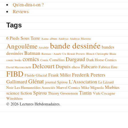
Qu'en-dira-t-on ?
Reviews
Tags
6 Pieds Sous Terre
Aama
album
Andreas
Andreas Martens
bande dessinée
Angoulême
bandes
Atrabile
Batman
dessinées
Batman : Année Un
Benoit Peeters
Blutch
Christophe Blain
comics
Dargaud
Cornélius
Dark Horse Comics
comic books
Comix
Delcourt
Dupuis
Fabcaro
ehess
Fabrice Erre
David Mazzucchelli
FIBD
Frederik Peeters
Frank Miller
Fluide Glacial
Glénat
Gallimard
L'Association
journal Spirou
Le Lézard
Mœbius
Noir
Les Humanoïdes Associés
Marvel Comics
Mike Mignola
Spirou
Tintin
science fiction
Thierry Groensteen
Vide Cocagne
Winshluss
© 2026 Lectures Hebdomadaires.