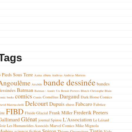
Tags
6 Pieds Sous Terre
Aama
album
Andreas
Andreas Martens
bande dessinée
Angoulême
bandes
Atrabile
Batman
dessinées
Batman : Année Un
Benoit Peeters
Blutch
Christophe Blain
comics
Dargaud
Cornélius
Dark Horse Comics
omic books
Comix
Delcourt
Dupuis
Fabcaro
ehess
Fabrice
avid Mazzucchelli
FIBD
Frederik Peeters
Frank Miller
rre
Fluide Glacial
Glénat
Gallimard
L'Association
journal Spirou
Le Lézard
Noir
Les Humanoïdes Associés
Marvel Comics
Mike Mignola
Spirou
Tintin
Mœbius
science fiction
Thierry Groensteen
Vide