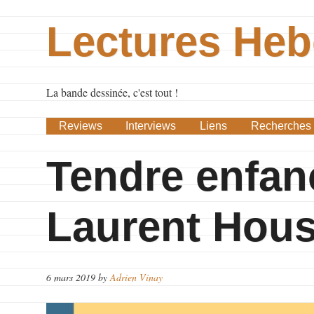
Lectures He
La bande dessinée, c'est tout !
Reviews
Interviews
Liens
Recherches
Tendre enfan
Laurent Hous
6 mars 2019
by
Adrien Vinay