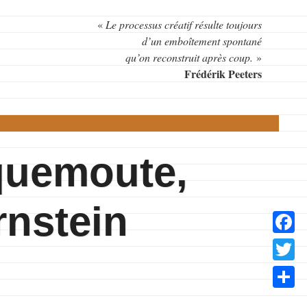
«
Le processus créatif résulte toujours
d’un emboîtement spontané
qu’on reconstruit après coup.
»
Frédérik Peeters
quemoute,
rnstein
Facebo
Twitter
Partage