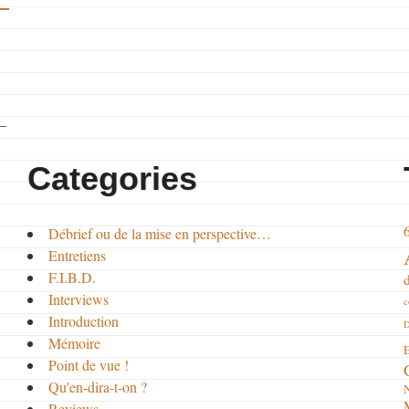
—
Categories
Débrief ou de la mise en perspective…
Entretiens
F.I.B.D.
Interviews
c
Introduction
D
Mémoire
E
Point de vue !
Qu'en-dira-t-on ?
Reviews