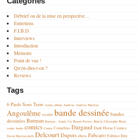
Categories
Débrief ou de la mise en perspective…
Entretiens
F.I.B.D.
Interviews
Introduction
Mémoire
Point de vue !
Qu'en-dira-t-on ?
Reviews
Tags
6 Pieds Sous Terre
Aama
album
Andreas
Andreas Martens
bande dessinée
Angoulême
bandes
Atrabile
Batman
dessinées
Batman : Année Un
Benoit Peeters
Blutch
Christophe Blain
comics
Dargaud
Cornélius
Dark Horse Comics
comic books
Comix
Delcourt
Dupuis
Fabcaro
ehess
Fabrice Erre
David Mazzucchelli