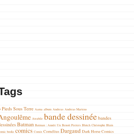
Tags
6 Pieds Sous Terre
Aama
album
Andreas
Andreas Martens
bande dessinée
Angoulême
bandes
Atrabile
Batman
dessinées
Batman : Année Un
Benoit Peeters
Blutch
Christophe Blain
comics
Dargaud
Cornélius
Dark Horse Comics
omic books
Comix