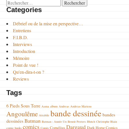
Rechercher :
Categories
Débrief ou de la mise en perspective…
Entretiens
F.I.B.D.
Interviews
Introduction
Mémoire
Point de vue !
Qu'en-dira-t-on ?
Reviews
Tags
6 Pieds Sous Terre
Aama
album
Andreas
Andreas Martens
bande dessinée
Angoulême
bandes
Atrabile
Batman
dessinées
Batman : Année Un
Benoit Peeters
Blutch
Christophe Blain
comics
Dargaud
Cornélius
Dark Horse Comics
comic books
Comix