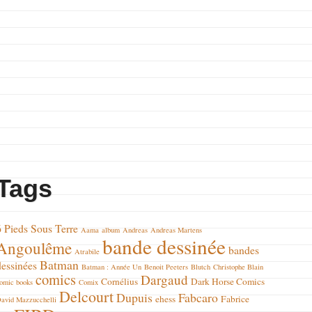
Tags
6 Pieds Sous Terre
Aama
album
Andreas
Andreas Martens
bande dessinée
Angoulême
bandes
Atrabile
Batman
dessinées
Batman : Année Un
Benoit Peeters
Blutch
Christophe Blain
comics
Dargaud
Cornélius
Dark Horse Comics
omic books
Comix
Delcourt
Dupuis
Fabcaro
ehess
Fabrice
avid Mazzucchelli