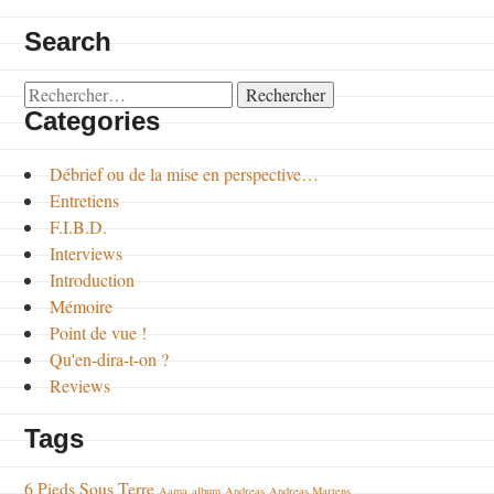
Search
Rechercher :
Categories
Débrief ou de la mise en perspective…
Entretiens
F.I.B.D.
Interviews
Introduction
Mémoire
Point de vue !
Qu'en-dira-t-on ?
Reviews
Tags
6 Pieds Sous Terre
Aama
album
Andreas
Andreas Martens