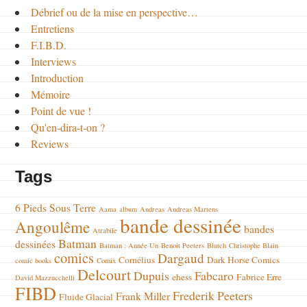
Débrief ou de la mise en perspective…
Entretiens
F.I.B.D.
Interviews
Introduction
Mémoire
Point de vue !
Qu'en-dira-t-on ?
Reviews
Tags
6 Pieds Sous Terre
Aama
album
Andreas
Andreas Martens
bande dessinée
Angoulême
bandes
Atrabile
Batman
dessinées
Batman : Année Un
Benoit Peeters
Blutch
Christophe Blain
comics
Dargaud
Cornélius
Dark Horse Comics
comic books
Comix
Delcourt
Dupuis
Fabcaro
ehess
Fabrice Erre
David Mazzucchelli
FIBD
Frederik Peeters
Frank Miller
Fluide Glacial