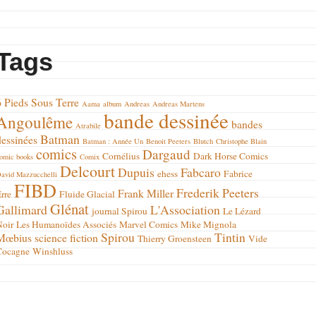
Tags
6 Pieds Sous Terre
Aama
album
Andreas
Andreas Martens
bande dessinée
Angoulême
bandes
Atrabile
Batman
dessinées
Batman : Année Un
Benoit Peeters
Blutch
Christophe Blain
comics
Dargaud
Cornélius
Dark Horse Comics
omic books
Comix
Delcourt
Dupuis
Fabcaro
ehess
Fabrice
avid Mazzucchelli
FIBD
Frederik Peeters
Frank Miller
rre
Fluide Glacial
Glénat
Gallimard
L'Association
journal Spirou
Le Lézard
Noir
Les Humanoïdes Associés
Marvel Comics
Mike Mignola
Spirou
Tintin
Mœbius
science fiction
Thierry Groensteen
Vide
Cocagne
Winshluss