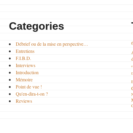
Categories
Débrief ou de la mise en perspective…
Entretiens
F.I.B.D.
Interviews
c
Introduction
D
Mémoire
E
Point de vue !
Qu'en-dira-t-on ?
Reviews