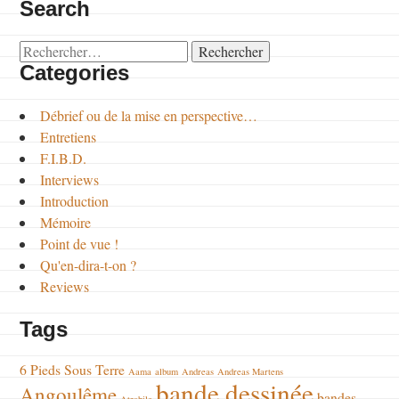
Search
Rechercher :
Categories
Débrief ou de la mise en perspective…
Entretiens
F.I.B.D.
Interviews
Introduction
Mémoire
Point de vue !
Qu'en-dira-t-on ?
Reviews
Tags
6 Pieds Sous Terre
Aama
album
Andreas
Andreas Martens
bande dessinée
Angoulême
bandes
Atrabile