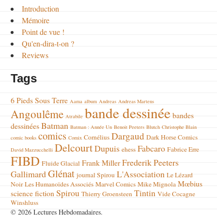
Introduction
Mémoire
Point de vue !
Qu'en-dira-t-on ?
Reviews
Tags
6 Pieds Sous Terre
Aama
album
Andreas
Andreas Martens
bande dessinée
Angoulême
bandes
Atrabile
Batman
dessinées
Batman : Année Un
Benoit Peeters
Blutch
Christophe Blain
comics
Dargaud
Cornélius
Dark Horse Comics
comic books
Comix
Delcourt
Dupuis
Fabcaro
ehess
Fabrice Erre
David Mazzucchelli
FIBD
Frederik Peeters
Frank Miller
Fluide Glacial
Glénat
Gallimard
L'Association
journal Spirou
Le Lézard
Mœbius
Noir
Les Humanoïdes Associés
Marvel Comics
Mike Mignola
Spirou
Tintin
science fiction
Thierry Groensteen
Vide Cocagne
Winshluss
© 2026 Lectures Hebdomadaires.