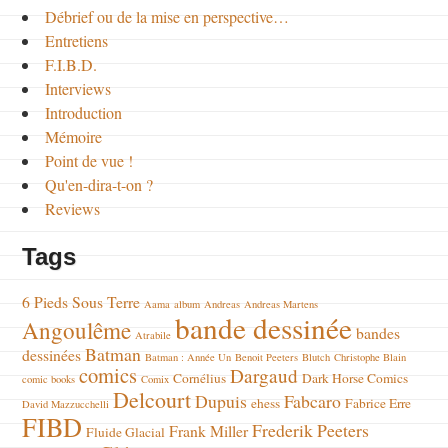
Débrief ou de la mise en perspective…
Entretiens
F.I.B.D.
Interviews
Introduction
Mémoire
Point de vue !
Qu'en-dira-t-on ?
Reviews
Tags
6 Pieds Sous Terre
Aama
album
Andreas
Andreas Martens
bande dessinée
Angoulême
bandes
Atrabile
Batman
dessinées
Batman : Année Un
Benoit Peeters
Blutch
Christophe Blain
comics
Dargaud
Cornélius
Dark Horse Comics
comic books
Comix
Delcourt
Dupuis
Fabcaro
ehess
Fabrice Erre
David Mazzucchelli
FIBD
Frederik Peeters
Frank Miller
Fluide Glacial