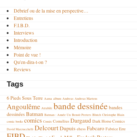
Débrief ou de la mise en perspective…
Entretiens
F.I.B.D.
Interviews
Introduction
Mémoire
Point de vue !
Qu'en-dira-t-on ?
Reviews
Tags
6 Pieds Sous Terre
Aama
album
Andreas
Andreas Martens
bande dessinée
Angoulême
bandes
Atrabile
Batman
dessinées
Batman : Année Un
Benoit Peeters
Blutch
Christophe Blain
comics
Dargaud
Cornélius
Dark Horse Comics
comic books
Comix
Delcourt
Dupuis
Fabcaro
ehess
Fabrice Erre
David Mazzucchelli
FIBD
Frederik Peeters