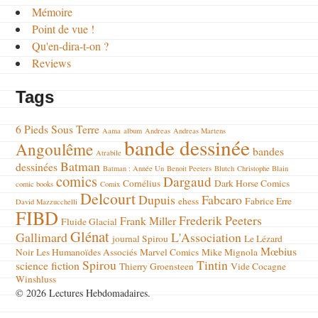
Mémoire
Point de vue !
Qu'en-dira-t-on ?
Reviews
Tags
6 Pieds Sous Terre
Aama
album
Andreas
Andreas Martens
bande dessinée
Angoulême
bandes
Atrabile
Batman
dessinées
Batman : Année Un
Benoit Peeters
Blutch
Christophe Blain
comics
Dargaud
Cornélius
Dark Horse Comics
comic books
Comix
Delcourt
Dupuis
Fabcaro
ehess
Fabrice Erre
David Mazzucchelli
FIBD
Frederik Peeters
Frank Miller
Fluide Glacial
Glénat
Gallimard
L'Association
journal Spirou
Le Lézard
Mœbius
Noir
Les Humanoïdes Associés
Marvel Comics
Mike Mignola
Spirou
Tintin
science fiction
Thierry Groensteen
Vide Cocagne
Winshluss
© 2026 Lectures Hebdomadaires.