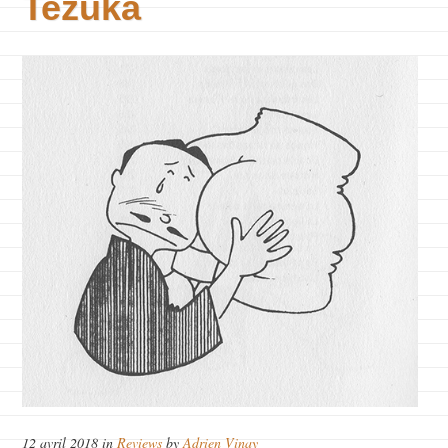
Tezuka
12 avril 2018 in
Reviews
by
Adrien Vinay