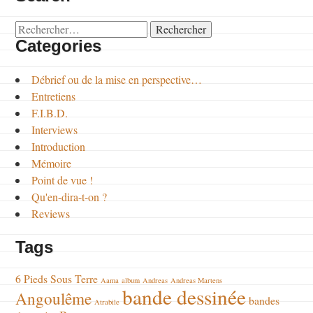
Rechercher :
Categories
Débrief ou de la mise en perspective…
Entretiens
F.I.B.D.
Interviews
Introduction
Mémoire
Point de vue !
Qu'en-dira-t-on ?
Reviews
Tags
6 Pieds Sous Terre
Aama
album
Andreas
Andreas Martens
bande dessinée
Angoulême
bandes
Atrabile