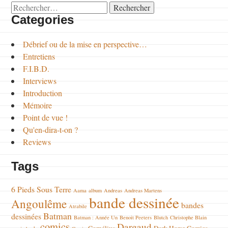
Rechercher :
Categories
Débrief ou de la mise en perspective…
Entretiens
F.I.B.D.
Interviews
Introduction
Mémoire
Point de vue !
Qu'en-dira-t-on ?
Reviews
Tags
6 Pieds Sous Terre
Aama
album
Andreas
Andreas Martens
bande dessinée
Angoulême
bandes
Atrabile
Batman
dessinées
Batman : Année Un
Benoit Peeters
Blutch
Christophe Blain
comics
Dargaud